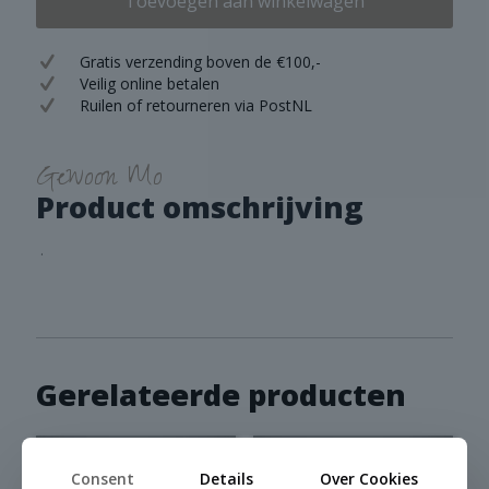
Toevoegen aan winkelwagen
Gratis verzending boven de €100,-
Veilig online betalen
Ruilen of retourneren via PostNL
Gewoon Mo
Product omschrijving
.
Gerelateerde producten
Consent
Details
Over Cookies