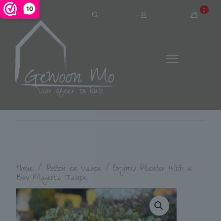
10
0
Home
/
Potten en Vazen
/
Brynxz Planter With a
Bow Majestic Taupe