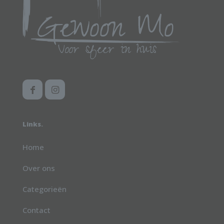
op
de
productpagina
Links.
Home
Over ons
Categorieën
Contact