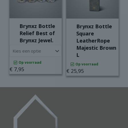
Brynxz Bottle
Brynxz Bottle
Relief Best of
Square
Brynxz Jewel.
LeatherRope
Majestic Brown
L
Op voorraad
Op voorraad
€
7,95
€
25,95
Dit
product
heeft
meerdere
variaties.
Deze
optie
kan
gekozen
worden