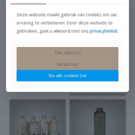
Deze website maakt gebruik van cookies om uw
ervaring te verbeteren. Door deze website te
gebruiken, gaat u akkoord met ons
privacybeleid
.
Brynxz Jug Basic
Brynxz Vase
Niet Akkoord
Majestic
Leather Rope
Vintage
LuxuryMajestic
Aanpassen
Taupe L
Op voorraad
Sta alle cookies toe
€
32,95
Op voorraad
€
39,95