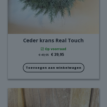
Ceder krans Real Touch
Op voorraad
Oorspronkelijke
Huidige
€
39,95
€
49,95
prijs
prijs
was:
is:
€ 49,95.
€ 39,95.
Toevoegen aan winkelwagen