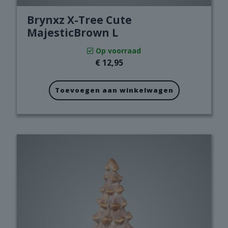
Brynxz X­-Tree Cute
MajesticBrown L
Op voorraad
€
12,95
Toevoegen aan winkelwagen