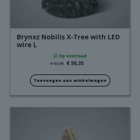
Brynxz Nobilis X­-Tree with LED
wire L
Op voorraad
Oorspronkelijke
Huidige
€
50,35
€
62,95
prijs
prijs
was:
is:
€ 62,95.
€ 50,35.
Toevoegen aan winkelwagen