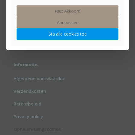
Home
Niet Akkoord
Over ons
Aanpassen
Categorieën
Sta alle cookies toe
Contact
Informatie.
Algemene voorwaarden
Verzendkosten
Retourbeleid
Privacy policy
Ophalen/Langskomen