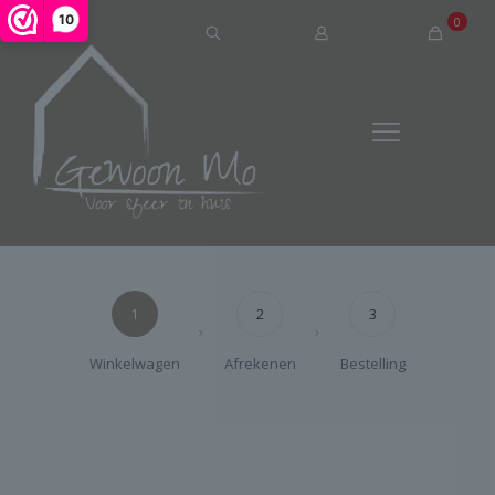
10
0
1
2
3
Winkelwagen
Afrekenen
Bestelling