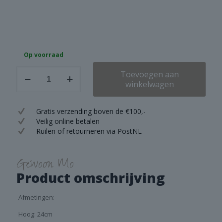
Op voorraad
Brynxz
Toevoegen aan
Pot
winkelwagen
and
Top
with
Gratis verzending boven de €100,-
Rope
Veilig online betalen
Majestic
Ruilen of retourneren via PostNL
Taupe
L
aantal
Gewoon Mo
Product omschrijving
Afmetingen:
Hoog: 24cm