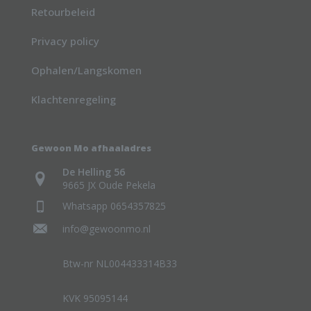
Retourbeleid
Privacy policy
Ophalen/Langskomen
Klachtenregeling
Gewoon Mo afhaaladres
De Helling 56
9665 JX Oude Pekela
Whatsapp 0654357825
info@gewoonmo.nl
Btw-nr NL004433314B33
KVK 95095144