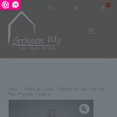
10
0
Home
/
Potten en Vazen
/
Brynxz Pot and Top with
Rope Majestic Taupe L