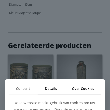
Diameter: 15cm
Kleur: Majestic Taupe
Gerelateerde producten
Consent
Details
Over Cookies
Deze website maakt gebruik van cookies om uw
Brynxz Pot and
Brynxz Bottle
ervaring te verbeteren. Door deze website te