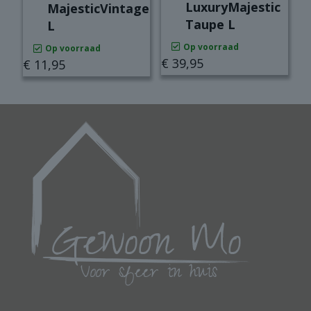
LuxuryMajestic
MajesticVintage
Taupe L
L
Op voorraad
Op voorraad
€
39,95
€
11,95