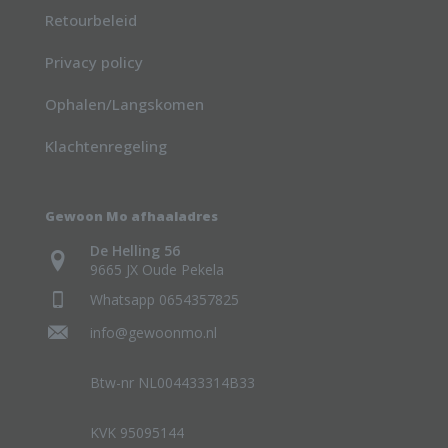
Retourbeleid
Privacy policy
Ophalen/Langskomen
Klachtenregeling
Gewoon Mo afhaaladres
De Helling 56
9665 JX Oude Pekela
Whatsapp 0654357825
info@gewoonmo.nl
Btw-nr NL004433314B33
KVK 95095144