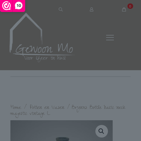
10
0
Home
/
Potten en Vazen
/
Brynxz Bottle basic neck
majestic vintage L