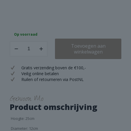
Op voorraad
Brynxz
Toevoegen aan
Bottle
winkelwagen
basic
neck
majestic
Gratis verzending boven de €100,-
vintage
Veilig online betalen
L
Ruilen of retourneren via PostNL
aantal
Gewoon Mo
Product omschrijving
Hoogte: 25cm
Diameter: 12cm