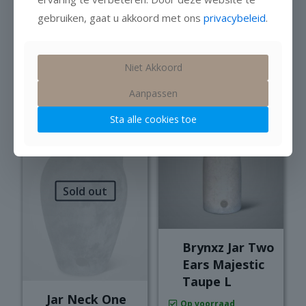
Best Stone
with Neck
gebruiken, gaat u akkoord met ons
privacybeleid
.
Black
Majestic
Vintage
Op voorraad
€
14,95
Niet op voorraad
Niet Akkoord
€
44,90
Aanpassen
Sta alle cookies toe
Sold out
Brynxz Jar Two
Ears Majestic
Taupe L
Jar Neck One
Op voorraad