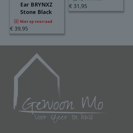
Ear BRYNXZ
€
31,95
Stone Black
Niet op voorraad
€
39,95