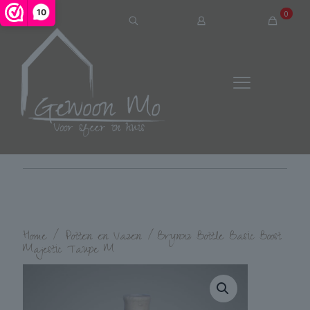
10
0
Home
/
Potten en Vazen
/
Brynxz Bottle Basic Boost
Majestic Taupe M