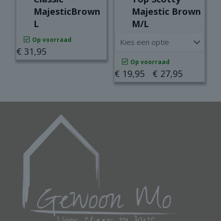
MajesticBrown
Majestic Brown
L
M/L
Op voorraad
€
31,95
Op voorraad
Prijsklass
€
19,95
-
€
27,95
€ 19,95
Dit
tot
product
€ 27,95
heeft
meerdere
variaties.
Deze
optie
kan
gekozen
worden
op
de
productpagina