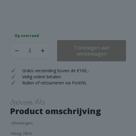
Op voorraad
Brynxz
Toevoegen aan
Bottle
winkelwagen
Basic
Boost
Majestic
Gratis verzending boven de €100,-
Taupe
Veilig online betalen
M
Ruilen of retourneren via PostNL
aantal
Gewoon Mo
Product omschrijving
Afmetingen:
Hoog: 28cm