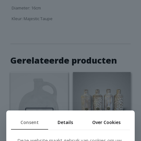
Diameter: 16cm
Kleur: Majestic Taupe
Gerelateerde producten
Sold out
Consent
Details
Over Cookies
Brynxz Bottle
Deze website maakt gebruik van cookies om uw