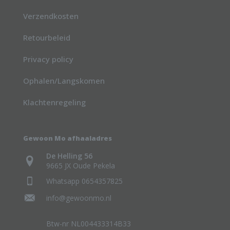
Verzendkosten
Retourbeleid
Privacy policy
Ophalen/Langskomen
Klachtenregeling
Gewoon Mo afhaaladres
De Helling 56
9665 JX Oude Pekela
Whatsapp 0654357825
info@gewoonmo.nl
Btw-nr NL004433314B33