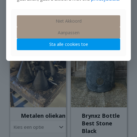
vintage L
L
Op voorraad
Op voorraad
€
15,95
€
11,95
Niet Akkoord
Aanpassen
Sta alle cookies toe
Metalen oliekan
Brynxz Bottle
Best Stone
Black