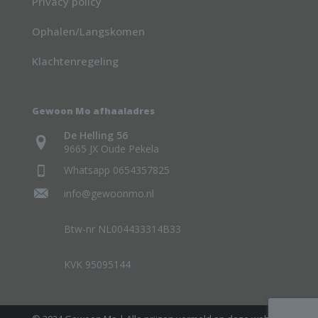
Privacy policy
Ophalen/Langskomen
Klachtenregeling
Gewoon Mo afhaaladres
De Helling 56
9665 JX Oude Pekela
Whatsapp 0654357825
info@gewoonmo.nl
Btw-nr NL004433314B33
KVK 95095144