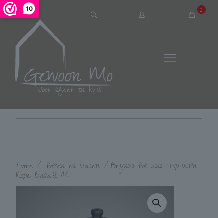
10
0
Home
/
Potten en Vazen
/
Brynxz Pot and Top With
Rope Basalt M