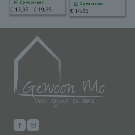
Op voorraad
Op voorraad
Prijsklasse:
€
13,95
-
€
19,95
€
14,95
€ 13,95
Dit
tot
product
€ 19,95
heeft
meerdere
variaties.
Deze
optie
kan
gekozen
worden
op
de
productpagina