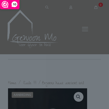
10
0
Home
/
Sale !!!
/
Brynxz haas ancient soil
AANBIEDING