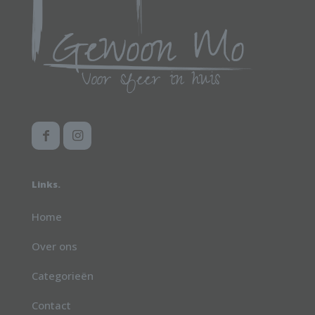
worden
op
de
productpagina
Links.
Home
Over ons
Categorieën
Contact