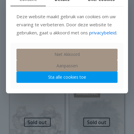
Deze website maakt gebruik van cookies om uw
ervaring te verbeteren. Door deze website te
gebruiken, gaat u akkoord met ons
privacybeleid
.
Decoratie
gieter
Paashaas hoofd
Niet Akkoord
Op voorraad
Oorspronkelijke
Huidige
€
15,25
€
16,95
Aanpassen
prijs
prijs
Op voorraad
was:
is:
Prijsklass
€
12,49
-
€
14,99
Sta alle cookies toe
€ 16,95.
€ 15,25.
€ 12,49
Dit
tot
product
€ 14,99
heeft
AANBIEDING
meerdere
variaties.
Deze
optie
Sold out
Sold out
kan
gekozen
worden