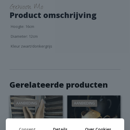
Gewoon Mo
Product omschrijving
Hoogte: 16cm
Diameter: 12cm
Kleur zwart/donkergrijs
Gerelateerde producten
AANBIEDING
AANBIEDING
Consent
Details
Over Cookies