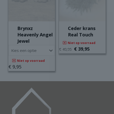
op
de
productpagina
Brynxz
Ceder krans
Heavenly Angel
Real Touch
Jewel
Niet op voorraad
Oorspronkelijke
Huidige
€
39,95
€
49,95
prijs
prijs
was:
is:
Niet op voorraad
€ 49,95.
€ 39,95.
€
9,95
Dit
product
heeft
meerdere
variaties.
Deze
optie
kan
gekozen