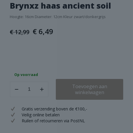
Brynxz haas ancient soil
Hoogte: 16cm Diameter: 12cm Kleur zwart/donkergrijs
Oorspronkelijke
Huidige
€
6,49
€
12,99
prijs
prijs
was:
is:
€ 12,99.
€ 6,49.
Op voorraad
Brynxz
Toevoegen aan
haas
winkelwagen
ancient
soil
aantal
Gratis verzending boven de €100,-
Veilig online betalen
Ruilen of retourneren via PostNL