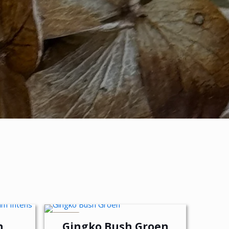
NIEUW
n
Gingko Bush Groen