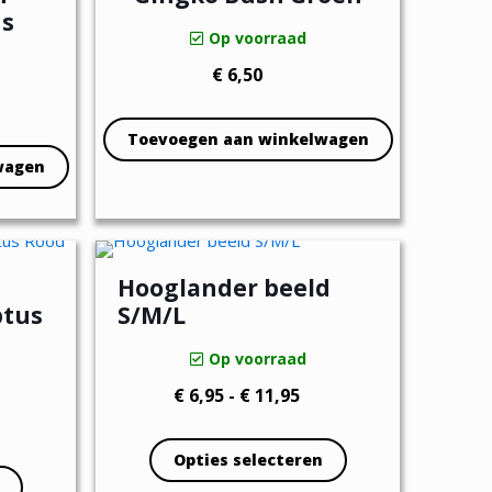
ns
Op voorraad
€
6,50
Toevoegen aan winkelwagen
wagen
Hooglander beeld
ptus
S/M/L
Op voorraad
Prijsklasse:
€
6,95
-
€
11,95
ijsklasse:
€ 6,95
12,95
tot
Opties selecteren
t
€ 11,95