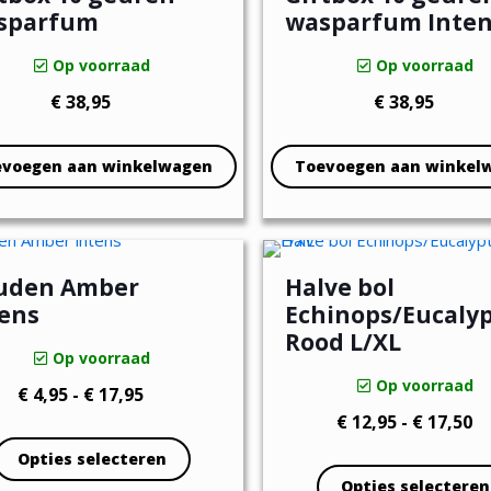
sparfum
wasparfum Inte
Op voorraad
Op voorraad
€
38,95
€
38,95
evoegen aan winkelwagen
Toevoegen aan winkel
uden Amber
Halve bol
tens
Echinops/Eucaly
Rood L/XL
Op voorraad
Op voorraad
Prijsklasse:
€
4,95
-
€
17,95
Pr
€
12,95
-
€
17,50
€ 4,95
€ 
tot
Opties selecteren
to
€ 17,95
Opties selecteren