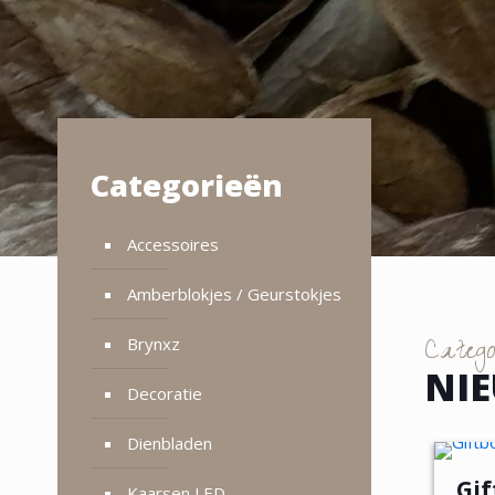
Categorieën
Accessoires
Amberblokjes / Geurstokjes
Categ
Brynxz
NI
Decoratie
Dienbladen
Gif
Kaarsen LED