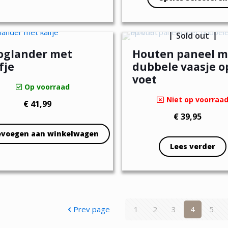
Dit
€ 
Dit
product
product
heeft
Sold out
heeft
meerdere
oglander met
Houten paneel m
meerdere
variaties.
fje
dubbele vaasje o
variaties.
Deze
voet
Op voorraad
Deze
optie
Niet op voorraa
€
41,99
optie
kan
€
39,95
kan
gekozen
gekozen
evoegen aan winkelwagen
worden
Lees verder
worden
op
op
de
de
productpagina
productpa
Prev page
1
2
3
4
5