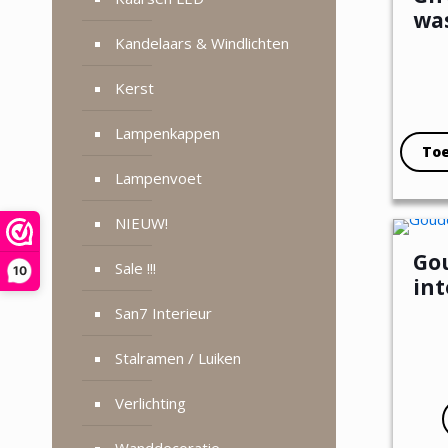
wa
Kandelaars & Windlichten
Kerst
Lampenkappen
To
Lampenvoet
NIEUW!
Go
Sale !!!
10
in
San7 Interieur
Stalramen / Luiken
Verlichting
Wanddecoratie