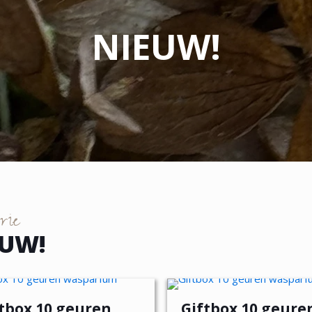
NIEUW!
orie
EUW!
tbox 10 geuren
Giftbox 10 geure