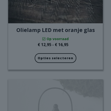
Olielamp LED met oranje glas
Op voorraad
Prijsklasse:
€
12,95
-
€
16,95
€ 12,95
tot
Opties selecteren
€ 16,95
Dit
product
heeft
meerdere
variaties.
Deze
optie
kan
gekozen
worden