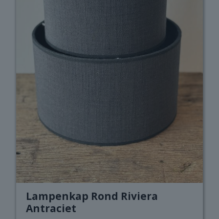
op
de
productpagina
Lampenkap Rond Riviera
Antraciet