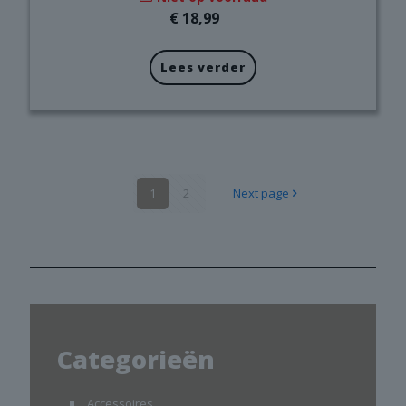
€
18,99
Lees verder
1
2
Next page
Categorieën
Accessoires