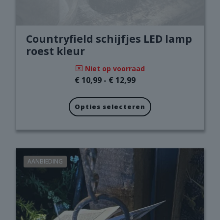
Countryfield schijfjes LED lamp
roest kleur
Niet op voorraad
Prijsklasse:
€
10,99
-
€
12,99
€ 10,99
tot
Opties selecteren
€ 12,99
Dit
product
heeft
meerdere
variaties.
AANBIEDING
Deze
optie
kan
gekozen
worden
op