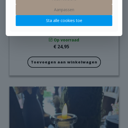
Aanpassen
Sta alle cookies toe
LED lantaarn roest 1
Op voorraad
€
24,95
Toevoegen aan winkelwagen