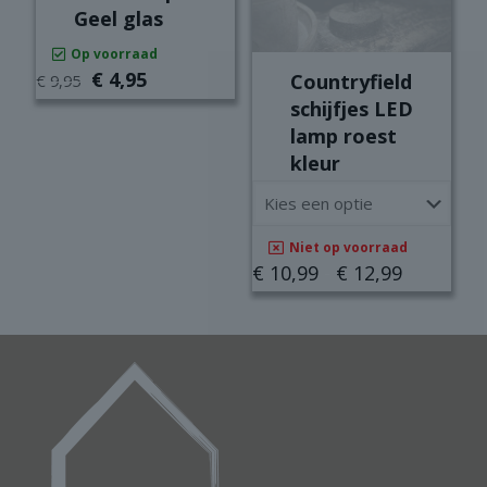
worden
Geel glas
op
de
Op voorraad
productpagina
Oorspronkelijke
Huidige
€
4,95
Countryfield
€
9,95
prijs
prijs
schijfjes LED
was:
is:
lamp roest
€ 9,95.
€ 4,95.
kleur
Niet op voorraad
Prijsklass
€
10,99
-
€
12,99
€ 10,99
Dit
tot
product
€ 12,99
heeft
meerdere
variaties.
Deze
optie
kan
gekozen
worden