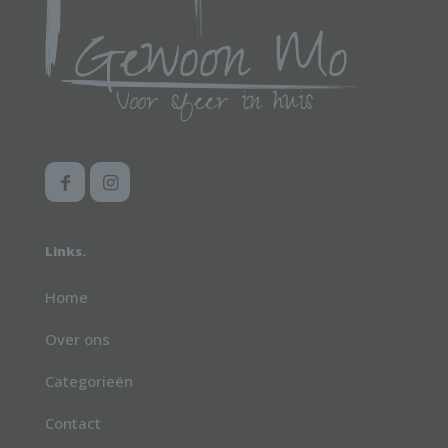
op
de
productpagina
Links.
Home
Over ons
Categorieën
Contact