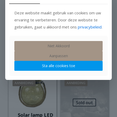
Deze website maakt gebruik van cookies om uw
ervaring te verbeteren. Door deze website te
gebruiken, gaat u akkoord met ons
privacybeleid
.
Olielamp Led
Solar
helder glas
luchtballon S
Niet Akkoord
Op voorraad
€
14,95
Aanpassen
Op voorraad
Sta alle cookies toe
€
12,95
Dit
product
heeft
AANBIEDING
AANBIEDING
meerdere
variaties.
Deze
Sold out
optie
kan
gekozen
Solar lamp LED