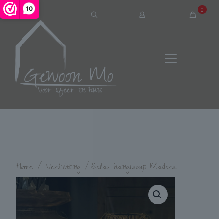
10
0
Home
/
Verlichting
/
Solar hanglamp Madora