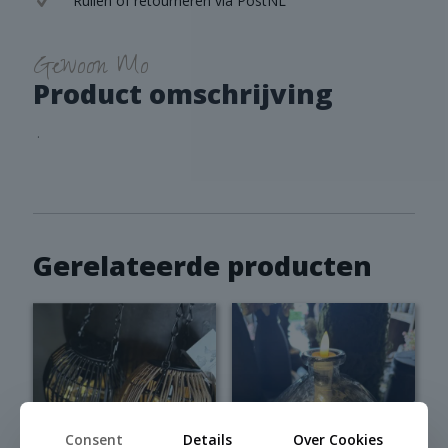
Ruilen of retourneren via PostNL
Gewoon Mo
Product omschrijving
.
Gerelateerde producten
Consent
Details
Over Cookies