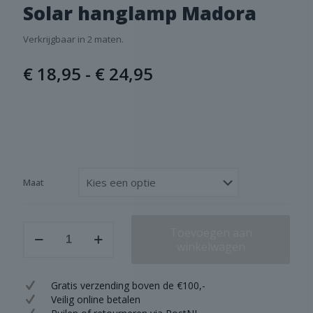
Solar hanglamp Madora
Verkrijgbaar in 2 maten.
Prijsklasse:
€
18,95
-
€
24,95
€ 18,95
tot
€ 24,95
Maat
Solar
Toevoegen aan
hanglamp
winkelwagen
Madora
aantal
Gratis verzending boven de €100,-
Veilig online betalen