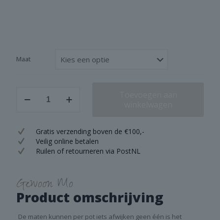
tot
€ 13,50
Maat
Oude
Toevoegen aan
metalen
winkelwagen
potten
Loekie
aantal
Gratis verzending boven de €100,-
Veilig online betalen
Ruilen of retourneren via PostNL
Gewoon Mo
Product omschrijving
De maten kunnen per pot iets afwijken geen één is het