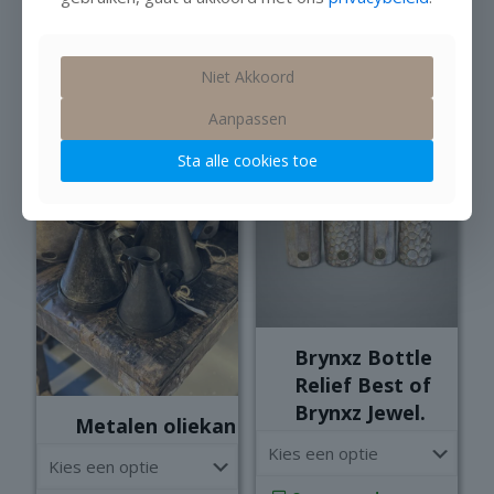
L
ancient clay
Niet op voorraad
Op voorraad
Niet Akkoord
€
15,95
€
21,95
Aanpassen
Sta alle cookies toe
Brynxz Bottle
Relief Best of
Brynxz Jewel.
Metalen oliekan