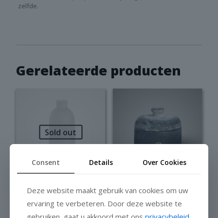
zelfde.
Gerelateerde producten
Sold out
Consent
Details
Over Cookies
Brynxz Bottle
Deze website maakt gebruik van cookies om uw
Brynxz Pot and
basic neck
top boost
ervaring te verbeteren. Door deze website te
majestic brown
minimalistic
gebruiken, gaat u akkoord met ons
privacybeleid
.