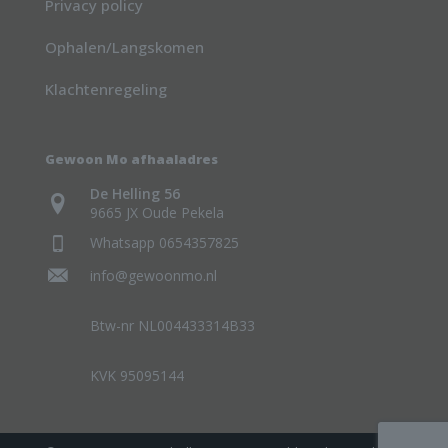
Privacy policy
Ophalen/Langskomen
Klachtenregeling
Gewoon Mo afhaaladres
De Helling 56
9665 JX Oude Pekela
Whatsapp 0654357825
info@gewoonmo.nl
Btw-nr NL004433314B33
KVK 95095144