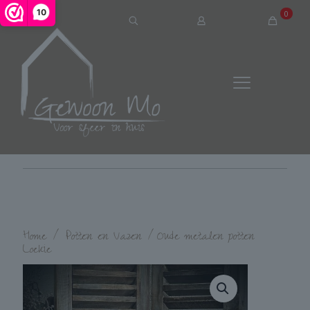
10
0
Home
/
Potten en Vazen
/
Oude metalen potten
Loekie