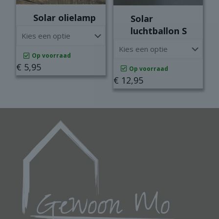
Solar olielamp
Solar
luchtballon S
Op voorraad
€
5,95
Op voorraad
€
12,95
Dit
product
Dit
heeft
product
meerdere
heeft
variaties.
meerdere
Deze
variaties.
optie
Deze
kan
optie
gekozen
kan
worden
gekozen
op
worden
de
op
productpagina
de
productpagina