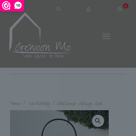
10
0
Home
/
Verlichting
/
Olielamp vintage look