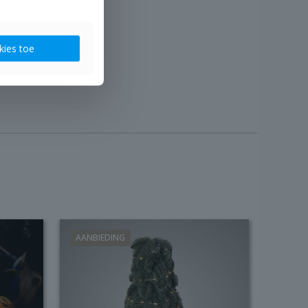
kies toe
AANBIEDING