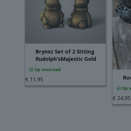
Brynxz Set of 2 Sitting
Rudolph’sMajestic Gold
Op voorraad
Ro
€
11,95
Op 
€
24,95