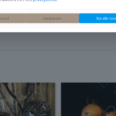
koord
Aanpassen
Sta alle coo