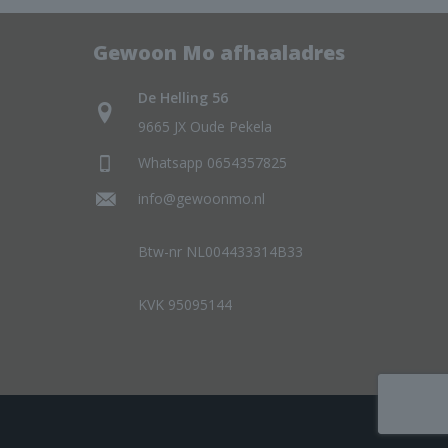
Gewoon Mo afhaaladres
De Helling 56
9665 JX Oude Pekela
Whatsapp 0654357825
info@gewoonmo.nl
Btw-nr NL004433314B33
KVK 95095144