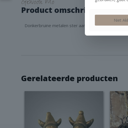
Gewoon Mo
Product omschrijving
Niet Ak
Donkerbruine metalen ster aan een lint.
Gerelateerde producten