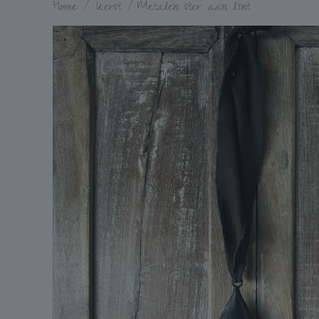
Home
/
Kerst
/
Metalen ster aan lint