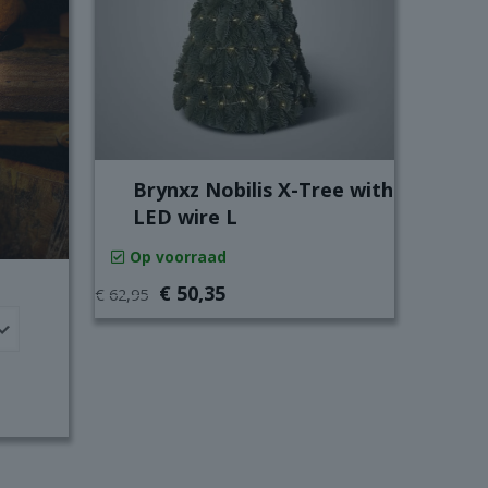
Brynxz Nobilis X­-Tree with
LED wire L
Op voorraad
Oorspronkelijke
Huidige
€
50,35
€
62,95
prijs
prijs
was:
is:
€ 62,95.
€ 50,35.
e: