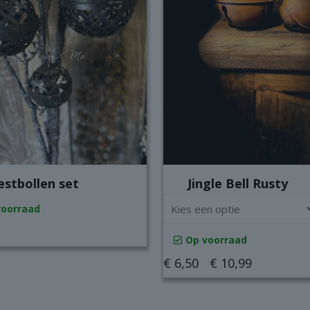
estbollen set
Jingle Bell Rusty
voorraad
Op voorraad
Prijsklass
€
6,50
-
€
10,99
€ 6,50
Dit
tot
product