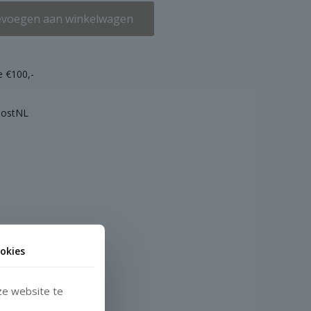
voegen aan winkelwagen
e €100,-
 PostNL
okies
ze website te