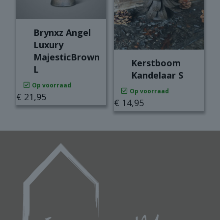
worden
op
de
Brynxz Angel
productpagina
Luxury
MajesticBrown
Kerstboom
L
Kandelaar S
Op voorraad
Op voorraad
€
21,95
€
14,95