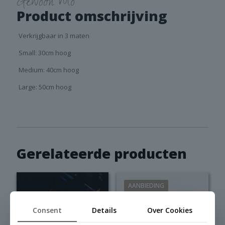
Gewoon Mo
Product omschrijving
Verkrijgbaar in 3 maten
Small: 30cm hoog
Medium: 40cm hoog
Large: 50cm hoog
Gerelateerde producten
AANBIEDING
Consent
Details
Over Cookies