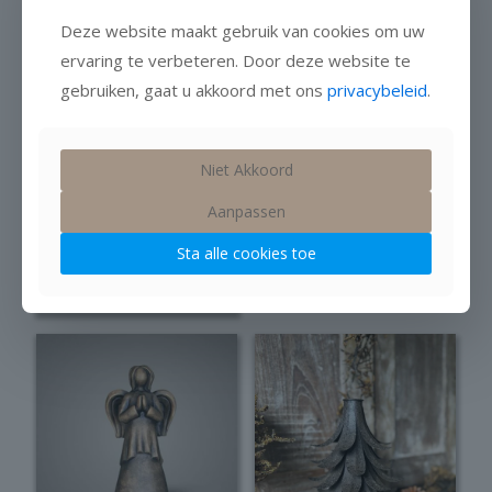
Sold out
Deze website maakt gebruik van cookies om uw
ervaring te verbeteren. Door deze website te
gebruiken, gaat u akkoord met ons
privacybeleid
.
Niet Akkoord
Jingle Bell Rusty
Ceder krans
Real Touch
Aanpassen
Niet op voorraad
Sta alle cookies toe
Oorspronkelijke
Huidige
Op voorraad
€
39,95
€
49,95
prijs
prijs
Prijsklasse:
€
6,50
-
€
10,99
was:
is:
€ 6,50
Dit
€ 49,95.
€ 39,95.
tot
product
€ 10,99
heeft
meerdere
variaties.
Deze
optie
kan
gekozen