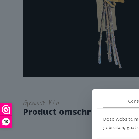
Gewoon Mo
Cons
Product omschrijving
Deze website ma
10
gebruiken, gaat
.