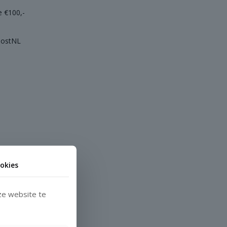
e €100,-
 PostNL
okies
ze website te