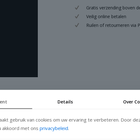
Gratis verzending boven d
Veilig online betalen
Ruilen of retourneren via
ent
Details
Over Co
akt gebruik van cookies om uw ervaring te verbeteren. Door de
 u akkoord met ons
privacybeleid
.