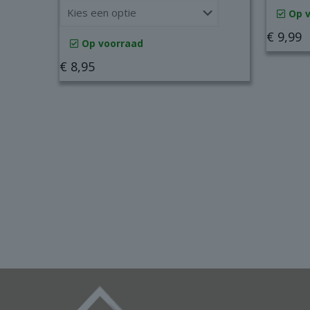
Op 
€
9,99
Op voorraad
€
8,95
Dit
product
heeft
meerdere
variaties.
Deze
optie
kan
gekozen
worden
op
de