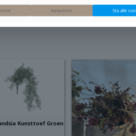
koord
Aanpassen
Sta alle coo
landsia Kunsttoef Groen