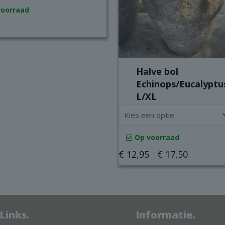
voorraad
Halve bol
Echinops/Eucalyptu
L/XL
Op voorraad
Prijsklas
€
12,95
-
€
17,50
€ 12,95
Dit
tot
product
€ 17,50
heeft
Links.
Informatie.
meerdere