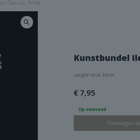
Ilex Serrata Bruin
Kunstbundel Il
Lengte circa: 33cm
€
7,95
Op voorraad
Toevoegen a