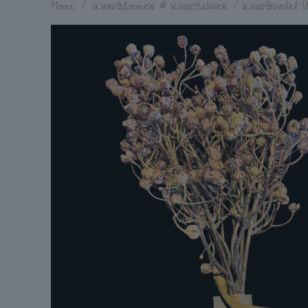
Home
/
Kunstbloemen & Kunsttakken
/
Kunstbundel 