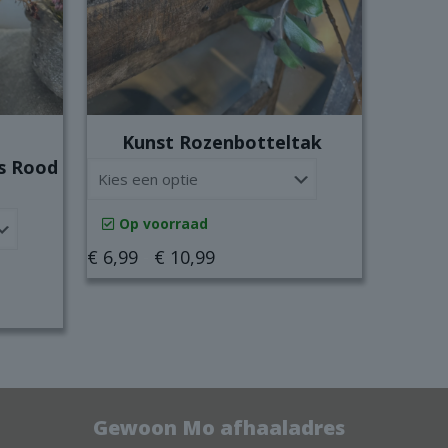
Kunst Rozenbotteltak
s Rood
Op voorraad
Prijsklasse:
€
6,99
-
€
10,99
€ 6,99
Dit
se:
tot
product
€ 10,99
heeft
meerdere
variaties.
Gewoon Mo afhaaladres
Deze