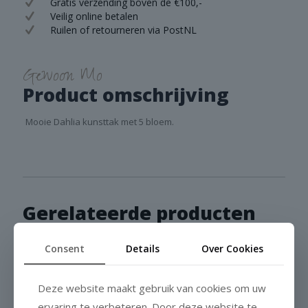
Gratis verzending boven de €100,-
Veilig online betalen
Ruilen of retourneren via PostNL
Gewoon Mo
Product omschrijving
Mooie Dahlia kunsttak met 5 bloem.
Gerelateerde producten
Consent
Details
Over Cookies
Sold out
Deze website maakt gebruik van cookies om uw
ervaring te verbeteren. Door deze website te