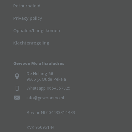
Retourbeleid
Privacy policy
Ophalen/Langskomen
Klachtenregeling
Gewoon Mo afhaaladres
De Helling 56
9665 JX Oude Pekela
Whatsapp 0654357825
info@gewoonmo.nl
Btw-nr NL004433314B33
KVK 95095144