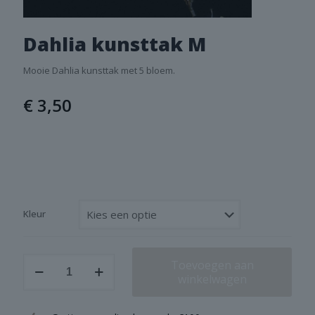
Dahlia kunsttak M
Mooie Dahlia kunsttak met 5 bloem.
€
3,50
Kleur
Dahlia
Toevoegen aan
kunsttak
winkelwagen
M
aantal