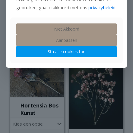
gebruiken, gaat u akkoord met ons
privacybeleid
.
Tilandsia
Tilandsia
Kunsttoef Grijs
Kunsttoef Bruin
L
L
Niet Akkoord
Niet op voorraad
Op voorraad
Aanpassen
€
9,99
€
9,99
Sta alle cookies toe
Hortensia Bos
Kunst