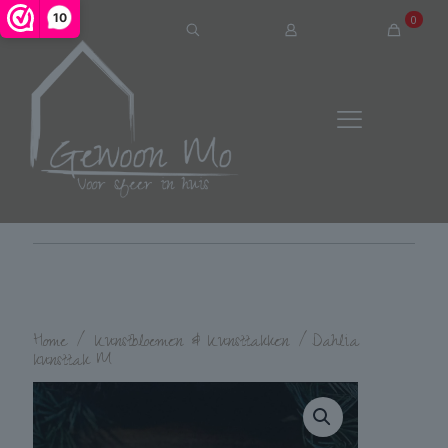
10
0
Home
/
Kunstbloemen & Kunsttakken
/
Dahlia
kunsttak M