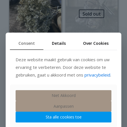
Sold out
Consent
Details
Over Cookies
Gipskruid
Kunst artisjok
Deze website maakt gebruik van cookies om uw
(kunst)
Niet op voorraad
ervaring te verbeteren. Door deze website te
€
10,99
Op voorraad
gebruiken, gaat u akkoord met ons
privacybeleid
.
€
7,95
Niet Akkoord
Aanpassen
Sta alle cookies toe