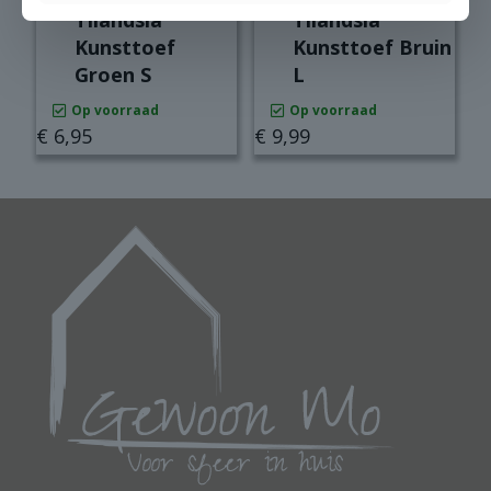
Tilandsia
Tilandsia
Kunsttoef
Kunsttoef Bruin
Groen S
L
Op voorraad
Op voorraad
€
6,95
€
9,99