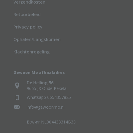
Verzendkosten
Retourbeleid
Privacy policy
Ophalen/Langskomen
Klachtenregeling
Gewoon Mo afhaaladres
De Helling 56
9665 JX Oude Pekela
Whatsapp 0654357825
info@gewoonmo.nl
Btw-nr NL004433314B33