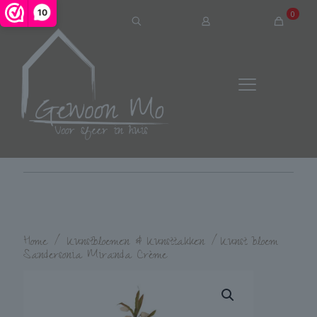
10
0
Home
/
Kunstbloemen & Kunsttakken
/
Kunst bloem
Sandersonia Miranda Crème