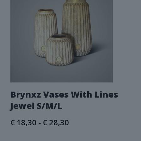
Brynxz Vases With Lines
Jewel S/M/L
Prijsklasse:
€
18,30
-
€
28,30
€ 18,30
tot
€ 28,30