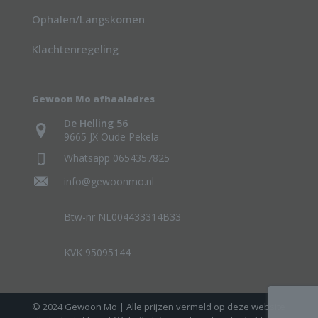
Ophalen/Langskomen
Klachtenregeling
Gewoon Mo afhaaladres
De Helling 56
9665 JX Oude Pekela
Whatsapp 0654357825
info@gewoonmo.nl
Btw-nr NL004433314B33
KVK 95095144
© 2024 Gewoon Mo | Alle prijzen vermeld op deze website