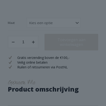
Maat
Brynxz
Toevoegen aan
Vases
winkelwagen
With
Lines
Jewel
Gratis verzending boven de €100,-
S/M/L
Veilig online betalen
aantal
Ruilen of retourneren via PostNL
Gewoon Mo
Product omschrijving