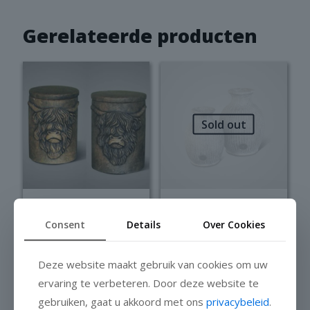
Gerelateerde producten
Sold out
Brynxz Pot and
Brynxz vases
Top Scotty
classic jewel
Consent
Details
Over Cookies
Majestic Brown
M/L
Deze website maakt gebruik van cookies om uw
Niet op voorraad
ervaring te verbeteren. Door deze website te
Prijsklass
€
16,95
-
€
19,95
gebruiken, gaat u akkoord met ons
privacybeleid
.
€ 16,95