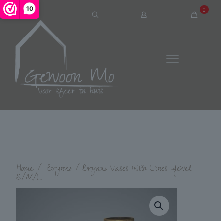
10
0
Home
/
Brynxz
/
Brynxz Vases With Lines Jewel
S/M/L