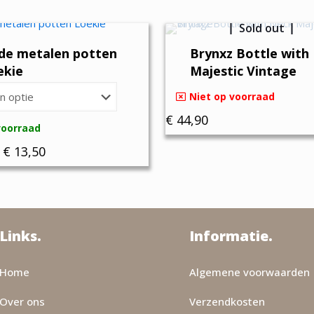
Sold out
de metalen potten
Brynxz Bottle with
ekie
Majestic Vintage
Niet op voorraad
€
44,90
voorraad
Prijsklasse:
€
13,50
€ 9,50
tot
€ 13,50
Links.
Informatie.
e
Home
Algemene voorwaarden
Over ons
Verzendkosten