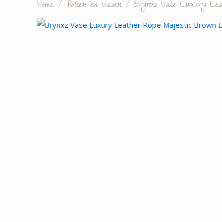
Home
/
Potten en Vazen
/
Brynxz Vase Luxury Lea