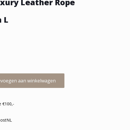
uxury Leather Rope
 L
voegen aan winkelwagen
e €100,-
 PostNL