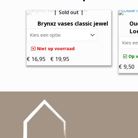
Sold out
Brynxz vases classic jewel
Ou
Lo
Niet op voorraad
Op 
Prijsklasse:
€
16,95
-
€
19,95
€
9,50
-
€ 16,95
Dit
tot
Dit
product
€ 19,95
product
heeft
heeft
meerdere
meerder
variaties.
variaties.
Deze
Deze
optie
optie
kan
kan