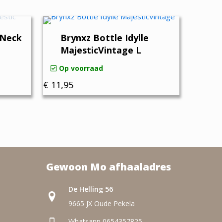
 Neck
Brynxz Bottle Idylle
MajesticVintage L
Op voorraad
€
11,95
Gewoon Mo afhaaladres
De Helling 56
9665 JX Oude Pekela
Whatsapp 0654357825