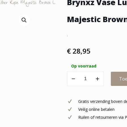
Brynxz Vase L
ther Rope Majestic Brown L
Majestic Brown
.
€
28,95
Op voorraad
Brynxz
Toe
Vase
Luxury
Leather
Gratis verzending boven d
Rope
Veilig online betalen
Majestic
Ruilen of retourneren via
Brown