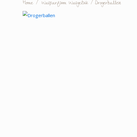
Home
/
Wasparfum Wasgeluk
/
Drogerballen