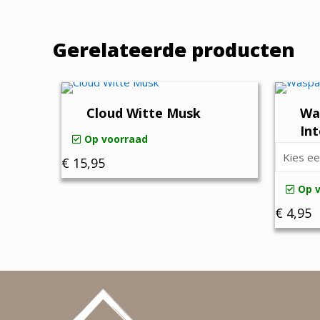
Gerelateerde producten
Cloud Witte Musk
Wa
In
Op voorraad
€
15,95
Op 
€
4,95
-
Dit
product
heeft
meerder
variaties.