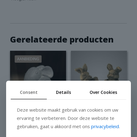
Gerelateerde producten
AANBIEDING
Consent
Details
Over Cookies
Deze website maakt gebruik van cookies om uw
Brynxz Set of 2
ervaring te verbeteren. Door deze website te
Hares
gebruiken, gaat u akkoord met ons
privacybeleid
.
FunnyMajestic
Brynxz haas