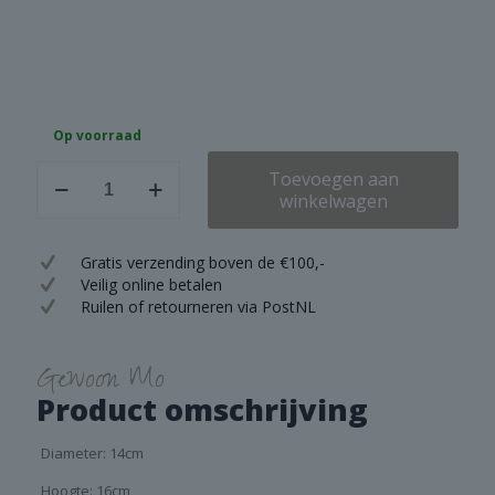
Op voorraad
Brynxz
Toevoegen aan
Sitting
winkelwagen
Scotty
Cute
Majestic
Gratis verzending boven de €100,-
Brown
Veilig online betalen
aantal
Ruilen of retourneren via PostNL
Gewoon Mo
Product omschrijving
Diameter: 14cm
Hoogte: 16cm