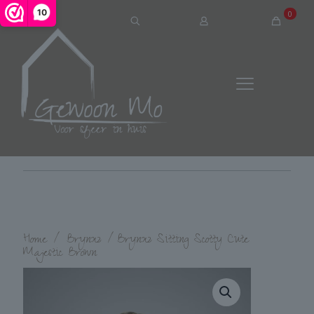
10
0
Home
/
Brynxz
/
Brynxz Sitting Scotty Cute
Majestic Brown