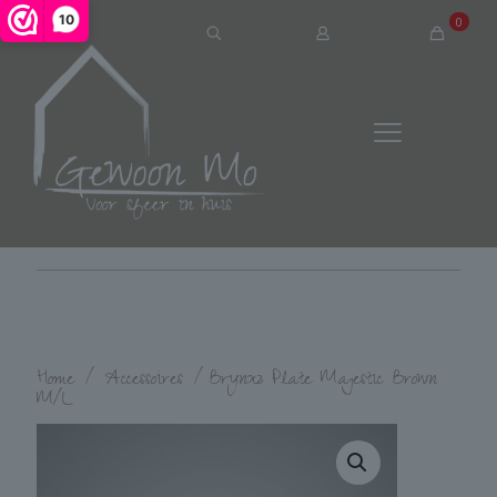
10
0
Home
/
Accessoires
/
Brynxz Plate Majestic Brown
M/L