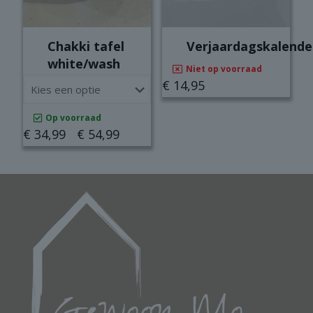
productpagina
Chakki tafel
Verjaardagskalende
white/wash
Niet op voorraad
€
14,95
Op voorraad
Prijsklasse:
€
34,99
-
€
54,99
€ 34,99
Dit
tot
product
€ 54,99
heeft
meerdere
variaties.
Deze
optie
kan
gekozen
worden
op
de
productpagina