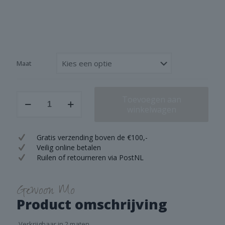
tot
€ 32,95
Maat
Brynxz
Toevoegen aan
Plate
winkelwagen
Majestic
Brown
M/L
Gratis verzending boven de €100,-
aantal
Veilig online betalen
Ruilen of retourneren via PostNL
Gewoon Mo
Product omschrijving
Verkrijgbaar in 2 maten.