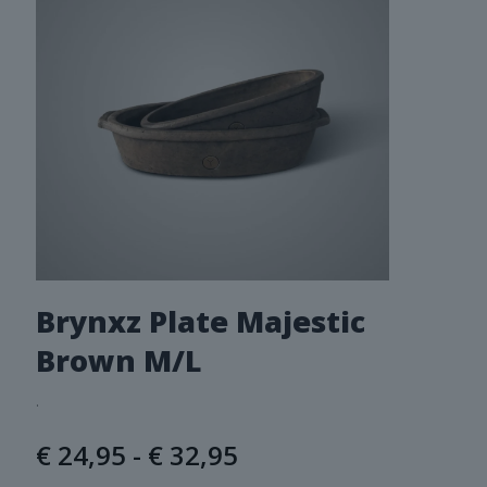
Brynxz Plate Majestic
Brown M/L
.
Prijsklasse:
€
24,95
-
€
32,95
€ 24,95