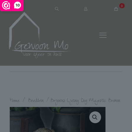
10
0
Home
/
Beelden
/
Brynxz Lying Dog Majestic Brown