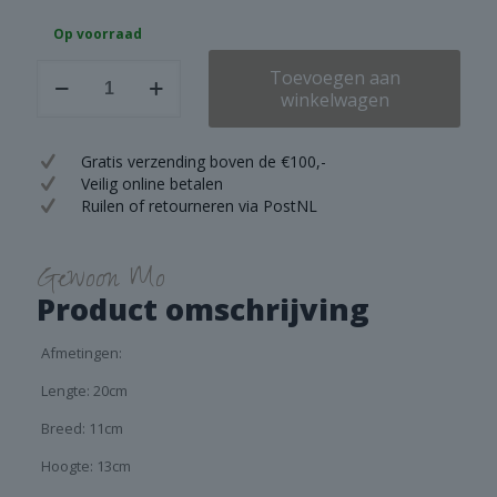
Op voorraad
Brynxz
Toevoegen aan
Lying
winkelwagen
Dog
Majestic
Brown
Gratis verzending boven de €100,-
aantal
Veilig online betalen
Ruilen of retourneren via PostNL
Gewoon Mo
Product omschrijving
Afmetingen:
Lengte: 20cm
Breed: 11cm
Hoogte: 13cm