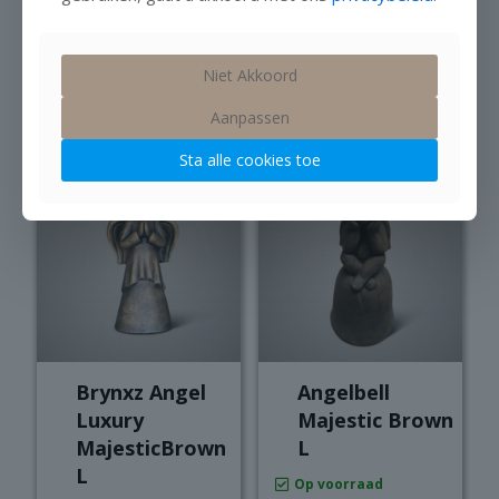
Brown
Rabbits Out Of
Egg Jewel
Op voorraad
Niet Akkoord
€
23,95
Op voorraad
€
16,95
Aanpassen
Sta alle cookies toe
Brynxz Angel
Angelbell
Luxury
Majestic Brown
MajesticBrown
L
L
Op voorraad