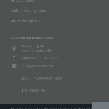
Privacy policy
Ophalen/Langskomen
Klachtenregeling
Gewoon Mo afhaaladres
De Helling 56
9665 JX Oude Pekela
Whatsapp 0654357825
info@gewoonmo.nl
Btw-nr NL004433314B33
KVK 95095144