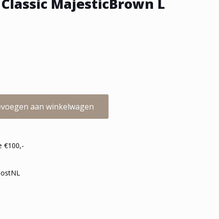
 Classic MajesticBrown L
m
voegen aan winkelwagen
e €100,-
 PostNL