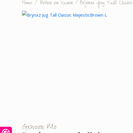
Home
/
Potten en Vazen
/
Brynxz Jug Tall Classic
Gewoon Mo