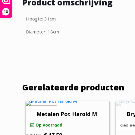
Product omschrijving
10
Hoogte: 31cm
Diameter: 18cm
Gerelateerde producten
AANBIEDING
Metalen Pot Harold M
Bry
Op voorraad
Oorspronkelijke
Huidige
€
17,50