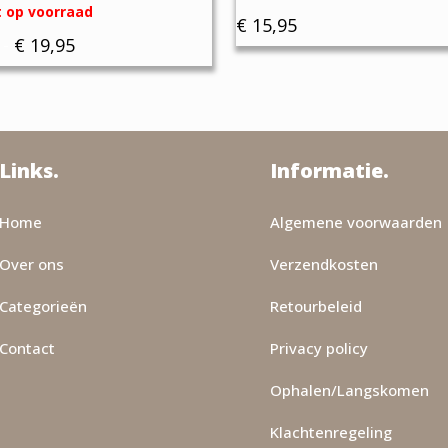
t op voorraad
€
15,95
Prijsklasse:
-
€
19,95
€ 16,95
tot
€ 19,95
e
Links.
Informatie.
Home
Algemene voorwaarden
Over ons
Verzendkosten
Categorieën
Retourbeleid
Contact
Privacy policy
Ophalen/Langskomen
agina
Klachtenregeling