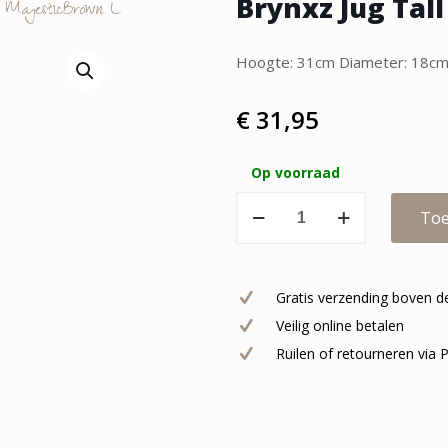
Brynxz Jug Tall
 MajesticBrown L
Hoogte: 31cm Diameter: 18c
€
31,95
Op voorraad
Brynxz
Toe
Jug
Tall
Classic
Gratis verzending boven d
MajesticBrown
Veilig online betalen
L
Ruilen of retourneren via
aantal