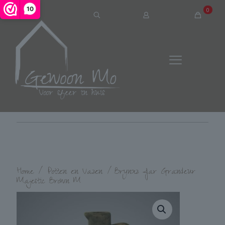
10
0
Home
/
Potten en Vazen
/
Brynxz Jar Grandeur
Majestic Brown M