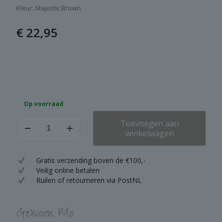
Kleur: Majestic Brown
€
22,95
Op voorraad
Brynxz
Toevoegen aan
Jar
winkelwagen
Grandeur
Majestic
Brown
Gratis verzending boven de €100,-
M
Veilig online betalen
aantal
Ruilen of retourneren via PostNL
Gewoon Mo