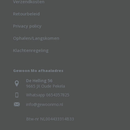
Verzendkosten
Retourbeleid
Privacy policy
Ophalen/Langskomen
Klachtenregeling
Gewoon Mo afhaaladres
De Helling 56
9665 JX Oude Pekela
Whatsapp 0654357825
info@gewoonmo.nl
Btw-nr NL004433314B33