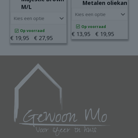
Metalen oliekan
M/L
Op voorraad
Op voorraad
Prijsklass
€
13,95
-
€
19,95
Prijsklasse:
€
19,95
-
€
27,95
€ 13,95
Dit
€ 19,95
tot
Dit
product
tot
€ 19,95
product
heeft
€ 27,95
heeft
meerdere
meerdere
variaties.
variaties.
Deze
Deze
optie
optie
kan
kan
gekozen
gekozen
worden
worden
op
op
de
de
productpagina
productpagina