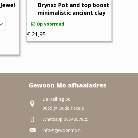
 Jewel
Brynxz Pot and top boost
minimalistic ancient clay
Op voorraad
€
21,95
se:
Gewoon Mo afhaaladres
De Helling 56
9665 JX Oude Pekela
Whatsapp 0654357825
info@gewoonmo.nl