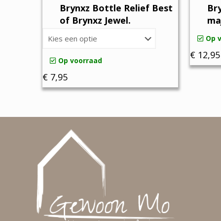
Brynxz Bottle Relief Best
Br
of Brynxz Jewel.
ma
Op 
€
12,95
Op voorraad
€
7,95
Dit
product
heeft
meerdere
variaties.
Deze
optie
kan
gekozen
worden