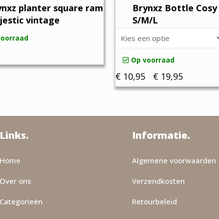
ynxz planter square ram
Brynxz Bottle Cosy
jestic vintage
S/M/L
voorraad
Op voorraad
Prijsklas
€
10,95
-
€
19,95
€ 10,95
Dit
tot
product
€ 19,95
heeft
Links.
Informatie.
meerdere
variaties.
Home
Algemene voorwaarden
Deze
optie
Over ons
Verzendkosten
kan
Categorieën
Retourbeleid
gekozen
worden