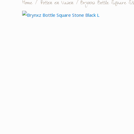
Home
/
Potten en Vazen
/
Brynxz Bottle Square St