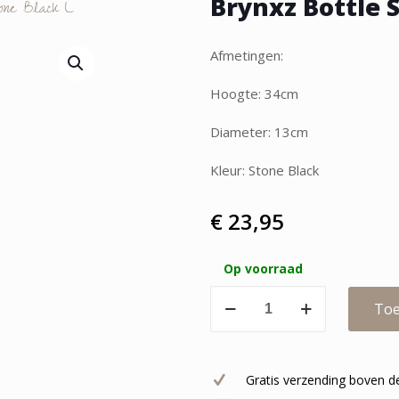
Brynxz Bottle 
one Black L
Afmetingen:
Hoogte: 34cm
Diameter: 13cm
Kleur: Stone Black
€
23,95
Op voorraad
Brynxz
Toe
Bottle
Square
Stone
Gratis verzending boven d
Black